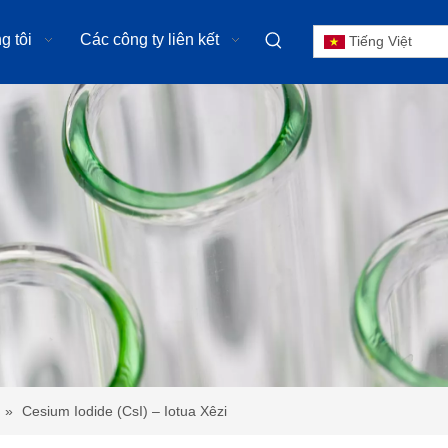
g tôi
Các công ty liên kết
Tiếng Việt
»
Cesium Iodide (CsI) – Iotua Xêzi