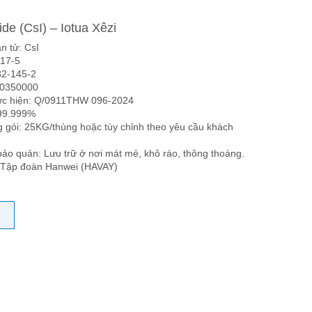
de (CsI) – Iotua Xêzi
n tử: CsI
-17-5
32-145-2
L0350000
hực hiện: Q/0911THW 096-2024
99.999%
 gói: 25KG/thùng hoặc tùy chỉnh theo yêu cầu khách
ảo quản: Lưu trữ ở nơi mát mẻ, khô ráo, thông thoáng.
 Tập đoàn Hanwei (HAVAY)