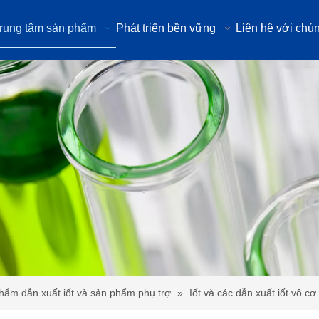
rung tâm sản phẩm
Phát triển bền vững
Liên hệ với chún
hẩm dẫn xuất iốt và sản phẩm phụ trợ
»
Iốt và các dẫn xuất iốt vô cơ