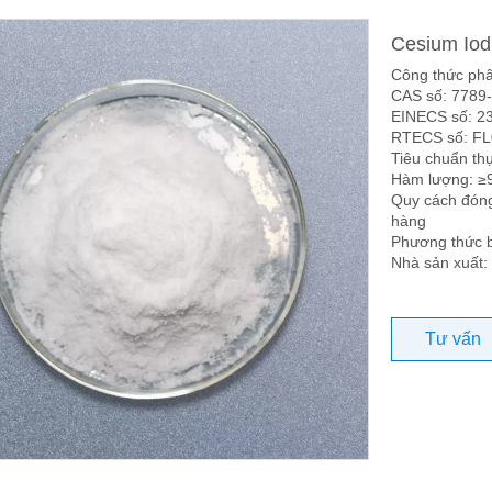
Cesium Iodi
Công thức phâ
CAS số: 7789
EINECS số: 2
RTECS số: F
Tiêu chuẩn t
Hàm lượng: ≥
Quy cách đóng
hàng
Phương thức b
Nhà sản xuất:
Tư vấn