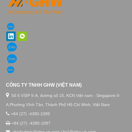
CÔNG TY TNHH GHW (VIỆT NAM)

Số 6 VSIP II-A, đường số 15, KCN Việt nam - Singapore II-
A,Phường Vĩnh Tân, Thành Phố Hồ Chí Minh, Việt Nam

+84 (27) -4380-1099

+84 (27) -4380-1097
chiefadmin@ghw-vn.com / hr1@ghw-vn.com
