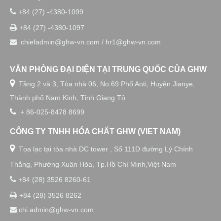

+84 (27) -4380-1099

+84 (27) -4380-1097
chiefadmin@ghw-vn.com / hr1@ghw-vn.com

VĂN PHÒNG ĐẠI DIỆN TẠI TRUNG QUỐC CỦA GHW

Tầng 2 và 3, Tòa nhà 06, No.69 Phố Aoti, Huyện Jianye,
Thành phố Nam Kinh, Tỉnh Giang Tô

+ 86-025-8478 8699
CÔNG TY TNHH HÓA CHẤT GHW (VIET NAM)

Tọa lạc tại tòa nhà DC tower , Số 111D đường Lý Chính
Thắng, Phường Xuân Hòa, Tp.Hồ Chí Minh,Việt Nam

+84 (28) 3526 8260-61

+84 (28) 3526 8262
chi.admin@ghw-vn.com
